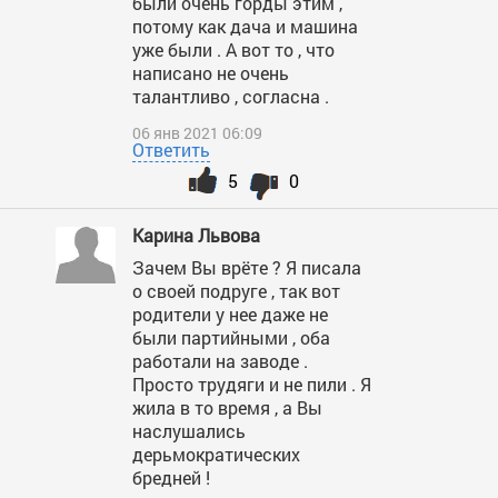
были очень горды этим ,
потому как дача и машина
уже были . А вот то , что
написано не очень
талантливо , согласна .
06 янв 2021 06:09
Ответить
5
0
Карина Львова
Зачем Вы врёте ? Я писала
о своей подруге , так вот
родители у нее даже не
были партийными , оба
работали на заводе .
Просто трудяги и не пили . Я
жила в то время , а Вы
наслушались
дерьмократических
бредней !