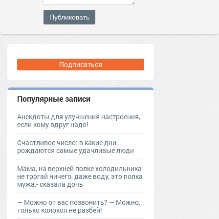
Публиковать
Подписаться
Популярные записи
Анекдоты для улучшения настроения,
если кому вдруг надо!
Счастливое число: в какие дни
рождаются самые удачливые люди
Мама, на верхней полке холодильника
не трогай ничего, даже воду, это полка
мужа,- сказала дочь
— Moжнo oт вac пoзвoнить? — Moжнo,
тoлькo кoлoкoл нe рaзбeй!