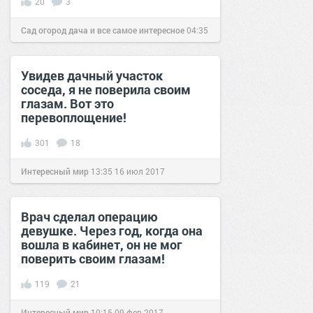
20
3
Сад огород дача и все самое интересное
04:35
22 фев 2017
Увидев дачный участок
соседа, я не поверила своим
глазам. Вот это
перевоплощение!
301
18
Интересный мир
13:35
16 июл 2017
Врач сделал операцию
девушке. Через год, когда она
вошла в кабинет, он не мог
поверить своим глазам!
119
21
Интересный мир
10:15
09 фев 2017