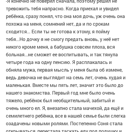
-Я конечно не поверил сначала, поэтому решил не
тревожить тебя напрасно. Когда приехал и увидел
ребёнка, сразу понял, что она моя дочь, уж очень она
похожа на меня, сомнений нет, да и по срокам
сходится... Если ты не готова к этому, я пойму
тебя...Но дочку я не смогу предать вновь, у неё нет
никого кроме меня, а бабушка совсем плоха, вся
больная...не сможет ее воспитывать, и так тянула
четыре года на одну пенсию. Я расплакалась и
обняла мужа, первая мысль у меня была об измене,
ведь девочка не выглядит на семь лет, очень худая и
маленькая. Вместе мы пять лет, значит это было до
нашего знакомства. Первый год мне было очень
тяжело, ребёнок был необщительный, забитый и
очень много ел. Я, внезапно стала мачехой, да ещё и
семилетнего ребёнка, все в нашей семье были слегка
озадачены новыми ролями. Постепенно Соня стала
открываться, перестала таскать еду под подушку и