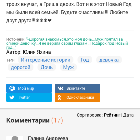
троих внучат, а Гриша двоих. Вот и в этот Новый Год
мы были всей семьёй. Будьте счастливы!!! Любите
друг друга!!!❄❄❄❤
Источник:
"-Дорогая знакомься,это моя дочь...Муж прятал за
спиной девочку...Я не верила своим глазам...Подарок под Новый
год..."
Автор:
Юлия Яхина
Интересные истории
Год
девочка
Теги:
дорогой
Дочь
Муж
Мой мир
Вконтакте
Twitter
Одноклассники
Сортировка:
Рейтинг
|
Дата
Комментарии
(17)
Галина Андреева