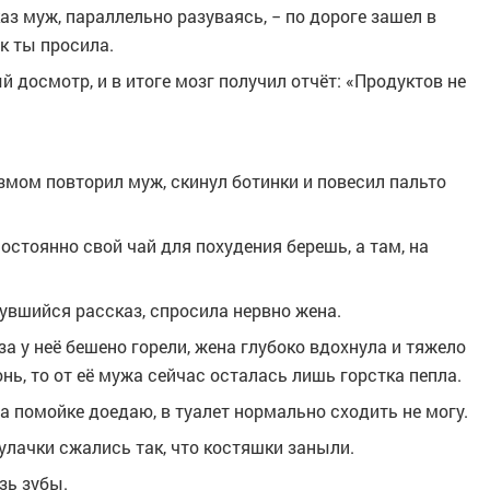
каз муж, параллельно разуваясь, − по дороге зашел в
ак ты просила.
 досмотр, и в итоге мозг получил отчёт: «Продуктов не
змом повторил муж, скинул ботинки и повесил пальто
 постоянно свой чай для похудения берешь, а там, на
янувшийся рассказ, спросила нервно жена.
за у неё бешено горели, жена глубоко вдохнула и тяжело
нь, то от её мужа сейчас осталась лишь горстка пепла.
на помойке доедаю, в туалет нормально сходить не могу.
улачки сжались так, что костяшки заныли.
зь зубы.