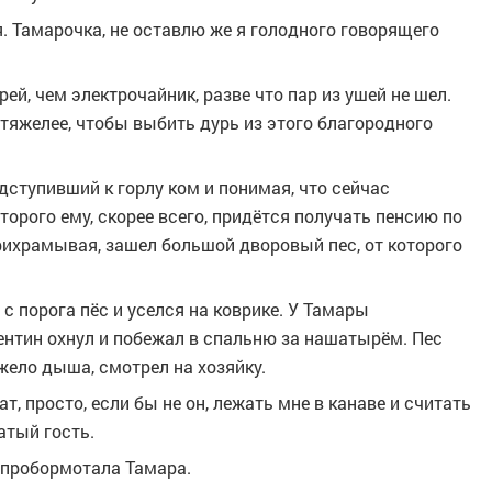
я. Тамарочка, не оставлю же я голодного говорящего
ей, чем электрочайник, разве что пар из ушей не шел.
тяжелее, чтобы выбить дурь из этого благородного
дступивший к горлу ком и понимая, что сейчас
орого ему, скорее всего, придётся получать пенсию по
прихрамывая, зашел большой дворовый пес, от которого
 с порога пёс и уселся на коврике. У Тамары
лентин охнул и побежал в спальню за нашатырём. Пес
жело дыша, смотрел на хозяйку.
т, просто, если бы не он, лежать мне в канаве и считать
атый гость.
у пробормотала Тамара.