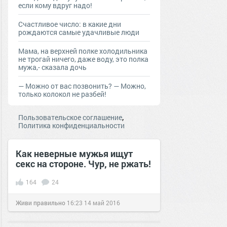
если кому вдруг надо!
Счастливое число: в какие дни
рождаются самые удачливые люди
Мама, на верхней полке холодильника
не трогай ничего, даже воду, это полка
мужа,- сказала дочь
— Moжнo oт вac пoзвoнить? — Moжнo,
тoлькo кoлoкoл нe рaзбeй!
,
Пользовательское соглашение
Политика конфиденциальности
Как неверные мужья ищут
секс на стороне. Чур, не ржать!
164
24
Живи правильно
16:23
14 май 2016