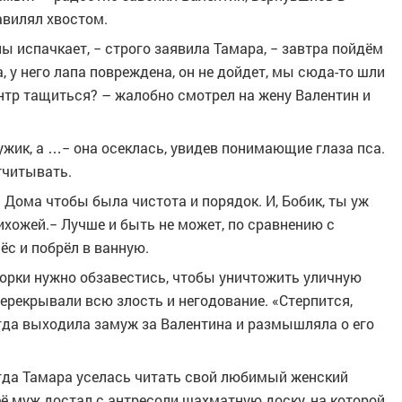
авилял хвостом.
лы испачкает, − строго заявила Тамара, − завтра пойдём
 у него лапа повреждена, он не дойдет, мы сюда-то шли
ентр тащиться? – жалобно смотрел на жену Валентин и
 мужик, а …− она осеклась, увидев понимающие глаза пса.
тчитывать.
. Дома чтобы была чистота и порядок. И, Бобик, ты уж
рихожей.− Лучше и быть не может, по сравнению с
ёс и побрёл в ванную.
орки нужно обзавестись, чтобы уничтожить уличную
перекрывали всю злость и негодование. «Стерпится,
когда выходила замуж за Валентина и размышляла о его
огда Тамара уселась читать свой любимый женский
ё муж достал с антресоли шахматную доску, на которой