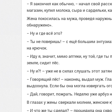
− Я закончил как обычно, − начал свой расс
магазин, купил молока, сыра и сардельки, к
Жена покосилась на мужа, проведя наружный
обнаружено».
− Ну и где всё это?
− Ты не поверишь! – с ещё большим энтузиа
на крючок.
− Иду я, значит, мимо аптеки, ну той, где ты
земле, сидит пёс.
− Ну и?! – уже не в силах слушать этот зат
− Говорящий пёс! – наконец, выдал муж. Гла
выдохнула. Если бы она могла извергать ого
− Дай, говорит, пожрать. Неделю уже арбуз 
В глазах у жены сверкали молнии, женские к
− И что же ты сделал? – процедила она скво