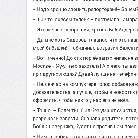
− Надо срочно звонить репортёрам!− Зачем?
− Ты что, совсем тупой? – постучала Тамара
− Это же пёс говорящий, хренов Боб Андерсон
− Да мне хоть Сидоров, главное, что это на
моей бабушки! – обидчиво возразил Валенти
− Вот именно! До сих пор её запах никак не 
Москве!− У-у-у, чего захотела! А с чего ты в
при других людях? Давай лучше на телефон
− Не, сейчас на компуктере голос собаке к
доказательства, а лучше, чтобы в новостях
оформить, чтобы никто у нас его не увёл.
− Точно! – Валентин был без ума от счастья,
разрешали завести. Сначала родители, потом
Бобик, наверняка, будет не против нам помо
− Ну что, Бобик, готов стать частью нашей 