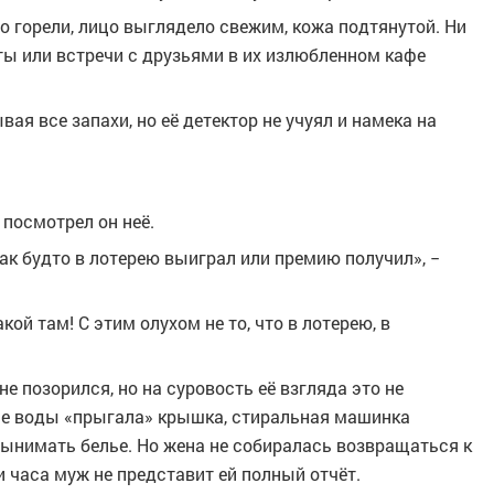
но горели, лицо выглядело свежим, кожа подтянутой. Ни
ты или встречи с друзьями в их излюбленном кафе
ая все запахи, но её детектор не учуял и намека на
 посмотрел он неё.
как будто в лотерею выиграл или премию получил», −
кой там! С этим олухом не то, что в лотерею, в
не позорился, но на суровость её взгляда это не
юле воды «прыгала» крышка, стиральная машинка
вынимать белье. Но жена не собиралась возвращаться к
 часа муж не представит ей полный отчёт.