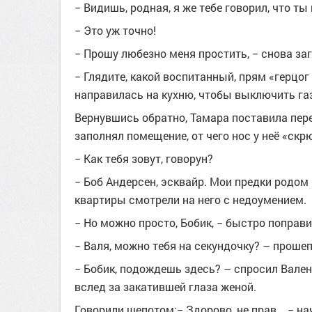
− Видишь, родная, я же тебе говорил, что ты
− Это уж точно!
− Прошу любезно меня простить, − снова заг
− Глядите, какой воспитанный, прям «герцог
направилась на кухню, чтобы выключить га
Вернувшись обратно, Тамара поставила пер
заполнял помещение, от чего нос у неё «скр
− Как тебя зовут, говорун?
− Боб Андерсен, эсквайр. Мои предки родом 
квартиры смотрели на него с недоумением.
− Но можно просто, Бобик, − быстро поправи
− Валя, можно тебя на секундочку? – проше
− Бобик, подождешь здесь? – спросил Вален
вслед за закатившей глаза женой.
Говорили шепотом:− Здорово, не прав…− нач