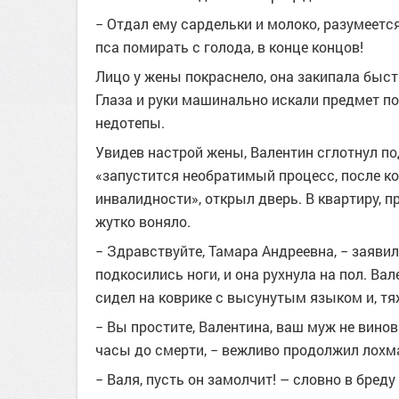
− Отдал ему сардельки и молоко, разумеетс
пса помирать с голода, в конце концов!
Лицо у жены покраснело, она закипала быстр
Глаза и руки машинально искали предмет по
недотепы.
Увидев настрой жены, Валентин сглотнул по
«запустится необратимый процесс, после кот
инвалидности», открыл дверь. В квартиру, 
жутко воняло.
− Здравствуйте, Тамара Андреевна, − заявил
подкосились ноги, и она рухнула на пол. Ва
сидел на коврике с высунутым языком и, тя
− Вы простите, Валентина, ваш муж не винова
часы до смерти, − вежливо продолжил лохм
− Валя, пусть он замолчит! – словно в бред