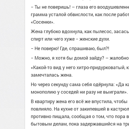
− Ты не поверишь! – глаза его воодушевлен
грамма усталой обвислости, как после рабо
«Сосенки».
Жена глубоко вдохнула, как пылесос, засасыв
спирт или чего хуже − женские духи.
− Не поверю! Где, спрашиваю, был?!
− Можно, я хотя бы домой зайду? – жалобно
«Какой-то вид у него хитро-придурковатый, 
замечталась жена.
Но через секунду сама себя одёрнула: «Да ка
монополию у соседей ни разу не выиграли».
В квартиру жена его всё же впустила, чтобы 
повлияло. На кухне от закипевшей в кастр
противно пищала, сообщая о том, что пора 
бытовым делам, пока задержавшийся на три