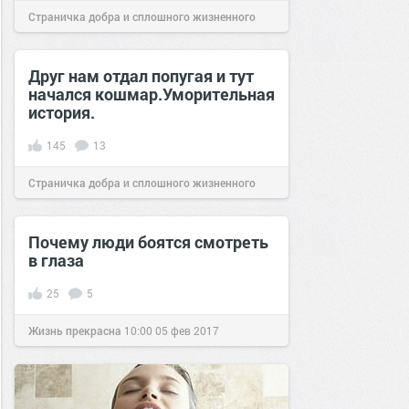
Страничка добра и сплошного жизненного
позитива!
17:10
18 июл 2024
Друг нам отдал попугая и тут
начался кошмар.Уморительная
история.
145
13
Страничка добра и сплошного жизненного
позитива!
07:25
13 июл 2019
Почему люди боятся смотреть
в глаза
25
5
Жизнь прекрасна
10:00
05 фев 2017