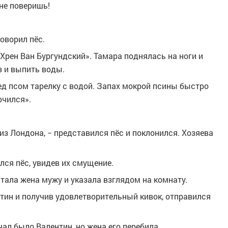
 не поверишь!
оворил пёс.
 Хрен Ван Бургундский». Тамара поднялась на ноги и
з и выпить воды.
ед псом тарелку с водой. Запах мокрой псины быстро
ючился».
из Лондона, − представился пёс и поклонился. Хозяева
лся пёс, увидев их смущение.
птала жена мужу и указала взглядом на комнату.
тин и получив удовлетворительный кивок, отправился
ал было Валентин, но жена его перебила.