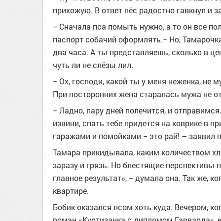
прихожую. В ответ пёс радостно гавкнул и з
− Сначала пса помыть нужно, а то он все по
паспорт собачий оформлять.− Но, Тамарочка,
два часа. А ты представляешь, сколько в ц
чуть ли не слёзы лил.
− Ох, господи, какой ты у меня неженка, не
При посторонних жена старалась мужа не о
− Ладно, пару дней полечится, и отправимся
извини, спать тебе придется на коврике в п
гаражами и помойками − это рай! – заявил п
Тамара прикидывала, каким количеством хл
заразу и грязь. Но блестящие перспективы 
главное результат», − думала она. Так же, 
квартире.
Бобик оказался псом хоть куда. Вечером, к
роман «Куртизанка с дипломом Гарварда», е