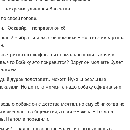
 – искренне удивился Валентин.
 по своей голове.
.− Эсквайр, − поправил он её.
ш шанс! Выбраться из этой помойки!− Но это же квартира
н.
выветрится из шкафов, а я нормально пожить хочу, в
зяла, что Бобику это понравится? Вдруг он молчать будет
 снимем.
аждый дурак подставить может. Нужны реальные
 показали. Но до того момента надо собаку официально
 ведь о собаке он с детства мечтал, но ему её никогда не
 комендант в общежитии, а после − жена.− Тогда и
чь. На том и порешили.
семьи? – радостно завопил Валентин, вернувшись в