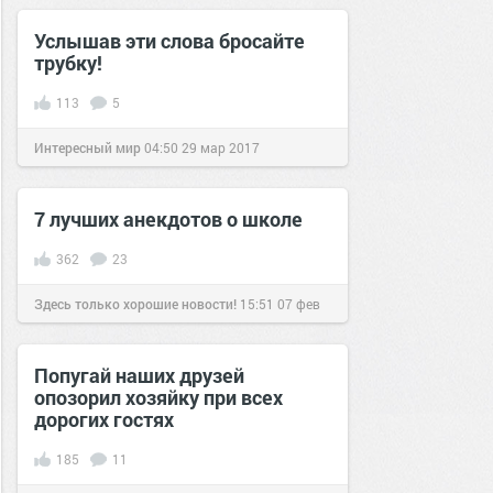
Услышав эти слова бросайте
трубку!
113
5
Интересный мир
04:50
29 мар 2017
7 лучших анекдотов о школе
362
23
Здесь только хорошие новости!
15:51
07 фев
2019
Попугай наших друзей
опозорил хозяйку при всех
дорогих гостях
185
11