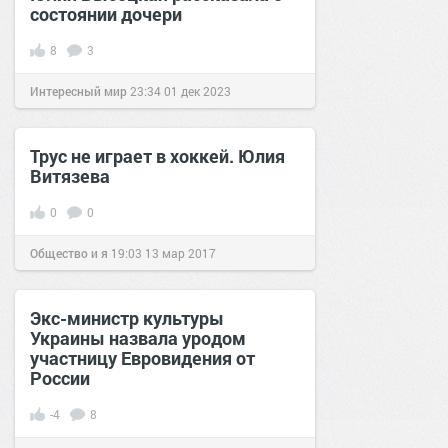
состоянии дочери
8
3
Интересный мир
23:34
01 дек 2023
Трус не играет в хоккей. Юлия
Витязева
0
0
Общество и я
19:03
13 мар 2017
Экс-министр культуры
Украины назвала уродом
участницу Евровидения от
России
-4
8