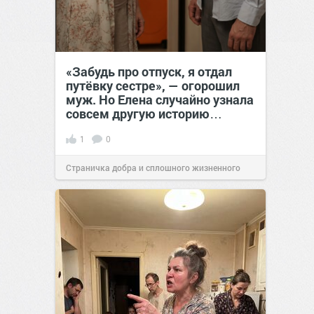
«Забудь про отпуск, я отдал
путёвку сестре», — огорошил
муж. Но Елена случайно узнала
совсем другую историю…
1
0
Страничка добра и сплошного жизненного
позитива!
00:28
Вчера