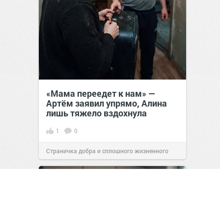
«Мама переедет к нам» —
Артём заявил упрямо, Алина
лишь тяжело вздохнула
1
0
Страничка добра и сплошного жизненного
позитива!
00:28
Вчера