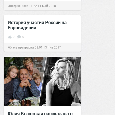
Интересности
11:22
11 май 2018
История участия России на
Евровидении
0
0
Жизнь прекрасна
08:01
13 янв 2017
Юлия Высоцкая рассказала о