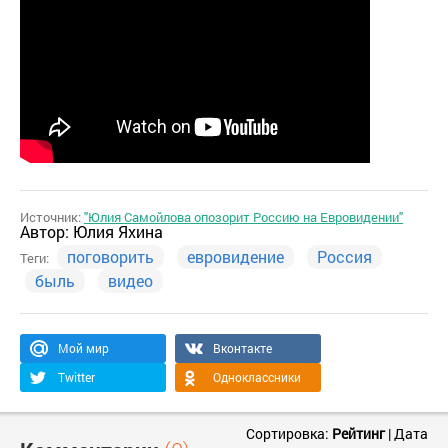
Источник:
"Юлия Самойлова опозорит Россию на Евровидении"
Автор:
Юлия Яхина
поговорить
евровидение
Россия
Теги:
быль
видео
Мой мир
Вконтакте
Twitter
Одноклассники
Сортировка:
Рейтинг
|
Дата