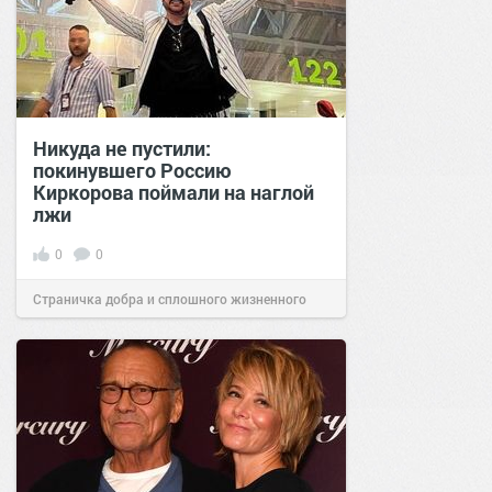
Никуда не пустили:
покинувшего Россию
Киркорова поймали на наглой
лжи
0
0
Страничка добра и сплошного жизненного
позитива!
19:10
11 май 2022