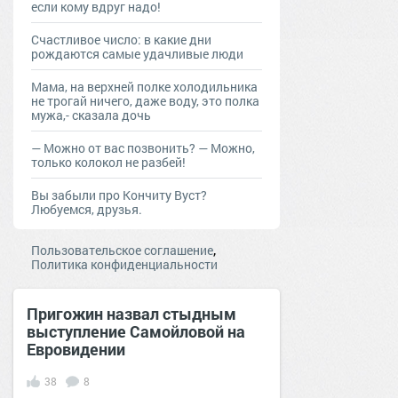
если кому вдруг надо!
Счастливое число: в какие дни
рождаются самые удачливые люди
Мама, на верхней полке холодильника
не трогай ничего, даже воду, это полка
мужа,- сказала дочь
— Moжнo oт вac пoзвoнить? — Moжнo,
тoлькo кoлoкoл нe рaзбeй!
Вы забыли про Кончиту Вуст?
Любуемся, друзья.
,
Пользовательское соглашение
Политика конфиденциальности
Пригожин назвал стыдным
выступление Самойловой на
Евровидении
38
8