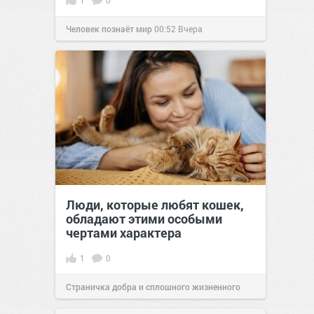
1
0
Человек познаёт мир
00:52
Вчера
Люди, которые любят кошек,
обладают этими особыми
чертами характера
1
0
Страничка добра и сплошного жизненного
позитива!
10:38
Вчера