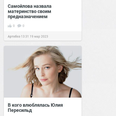
Самойлова назвала
материнство своим
предназначением
0
0
Артобоз
13:31
19 мар 2023
В кого влюблялась Юлия
Пересильд