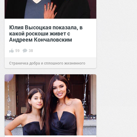
Юлия Высоцкая показала, в
какой роскоши живет с
Андреем Кончаловским
59
38
Страничка добра и сплошного жизненного
позитива!
11:01
22 ноя 2020