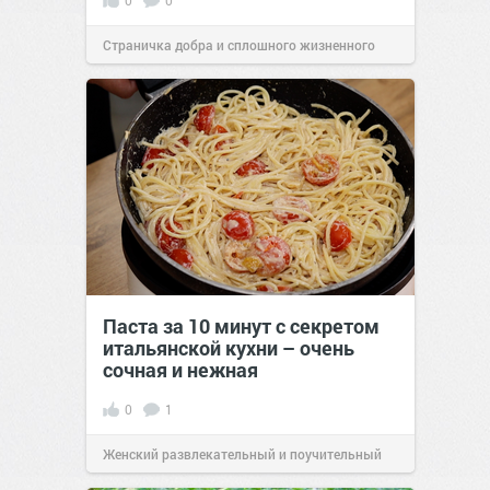
0
0
Страничка добра и сплошного жизненного
позитива!
00:28
Вчера
Паста за 10 минут с секретом
итальянской кухни – очень
сочная и нежная
0
1
Женский развлекательный и поучительный