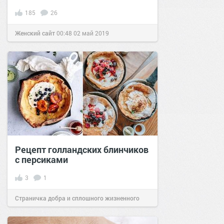
185
26
Женский сайт
00:48
02 май 2019
Рецепт голландских блинчиков
с персиками
3
1
Страничка добра и сплошного жизненного
позитива!
07:17
22 сен 2024