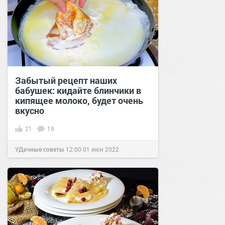
Забытый рецепт наших
бабушек: кидайте блинчики в
кипящее молоко, будет очень
вкусно
21
19
УДачные советы
12:00
01 июн 2022