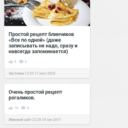
Простой рецепт блинчиков
«Все по одной» (даже
записывать не надо, сразу и
навсегда запоминается)
0
0
Застолье
12:35
17 июл 2024
Очень простой рецепт
рогаликов.
18
4
Женский сайт
22:28
29 сен 2017