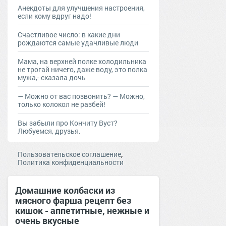
Анекдоты для улучшения настроения,
если кому вдруг надо!
Счастливое число: в какие дни
рождаются самые удачливые люди
Мама, на верхней полке холодильника
не трогай ничего, даже воду, это полка
мужа,- сказала дочь
— Moжнo oт вac пoзвoнить? — Moжнo,
тoлькo кoлoкoл нe рaзбeй!
Вы забыли про Кончиту Вуст?
Любуемся, друзья.
,
Пользовательское соглашение
Политика конфиденциальности
Домашние колбаски из
мясного фарша рецепт без
кишок - аппетитные, нежные и
очень вкусные