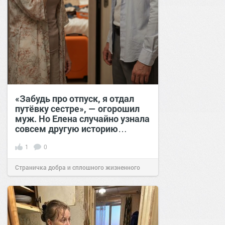
«Забудь про отпуск, я отдал
путёвку сестре», — огорошил
муж. Но Елена случайно узнала
совсем другую историю…
1
0
Страничка добра и сплошного жизненного
позитива!
00:28
Вчера