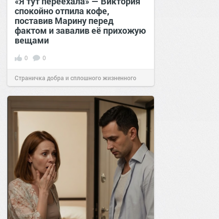
«Я тут переехала» — Виктория
спокойно отпила кофе,
поставив Марину перед
фактом и завалив её прихожую
вещами
0
0
Страничка добра и сплошного жизненного
позитива!
19:38
Сегодня