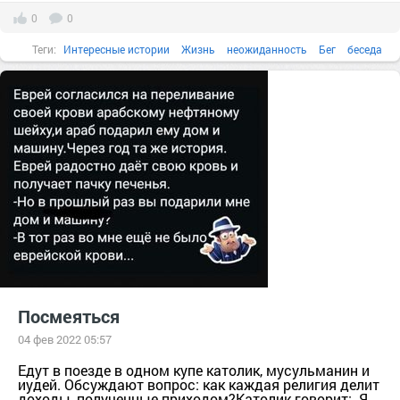
0
0
Теги:
Интересные истории
Жизнь
неожиданность
Бег
беседа
беспокойство
Посмеяться
04 фев 2022 05:57
Едут в поезде в одном купе католик, мусульманин и
иудей. Обсуждают вопрос: как каждая религия делит
доходы, полученные приходом?Католик говорит:- Я