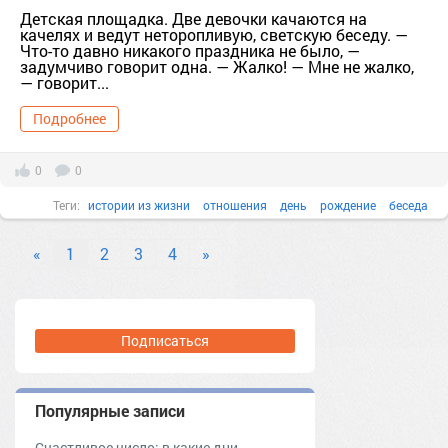
Детская площадка. Две девочки качаются на
качелях и ведут неторопливую, светскую беседу. —
Что-то давно никакого праздника не было, —
задумчиво говорит одна. — Жалко! — Мне не жалко,
— говорит...
Подробнее
0
0
Теги:
истории из жизни
отношения
день
рождение
беседа
Вместе
Вода
«
1
2
3
4
»
Подписаться
Популярные записи
Счастливое число: в какие дни