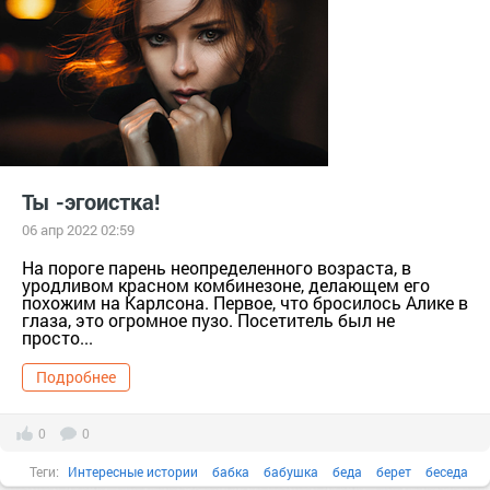
Ты -эгоистка!
06 апр 2022 02:59
На пороге парень неопределенного возраста, в
уродливом красном комбинезоне, делающем его
похожим на Карлсона. Первое, что бросилось Алике в
глаза, это огромное пузо. Посетитель был не
просто...
Подробнее
0
0
Теги:
Интересные истории
бабка
бабушка
беда
берет
беседа