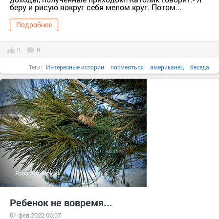
беру и рисую вокруг себя мелом круг. Потом...
Подробнее
0
0
Теги:
Интересные истории
посмеяться
американец
беседа
бесплатно
бутылка
Ребенок не вовремя...
01 фев 2022 06:07