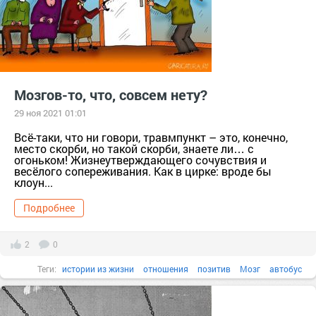
Мозгов-то, что, совсем нету?
29 ноя 2021 01:01
Всё-таки, что ни говори, травмпункт – это, конечно,
место скорби, но такой скорби, знаете ли… с
огоньком! Жизнеутверждающего сочувствия и
весёлого сопереживания. Как в цирке: вроде бы
клоун...
Подробнее
2
0
Теги:
истории из жизни
отношения
позитив
Мозг
автобус
беседа
Больно
больной