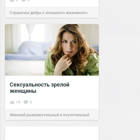
Страничка добра и сплошного жизненного
позитива!
11:01
19 дек 2025
Сексуальность зрелой
женщины
14
5
Женский развлекательный и поучительный
сайт.
21:57
09 ноя 2022