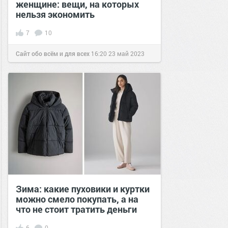
женщине: вещи, на которых
нельзя экономить
7
10
Сайт обо всём и для всех
16:20
23 май 2023
Зима: какие пуховики и куртки
можно смело покупать, а на
что не стоит тратить деньги
6
0