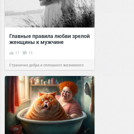
Главные правила любви зрелой
женщины к мужчине
17
15
Страничка добра и сплошного жизненного
позитива!
12:44
01 апр 2024