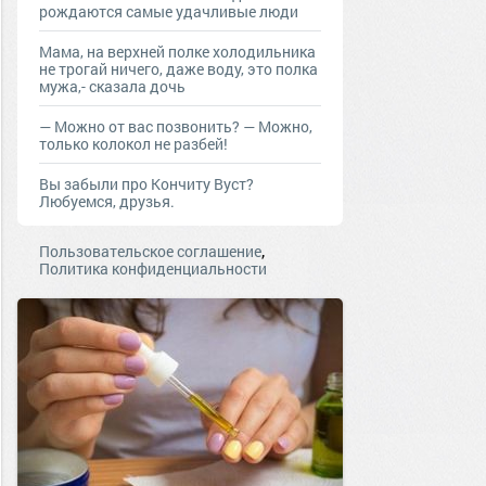
рождаются самые удачливые люди
Мама, на верхней полке холодильника
не трогай ничего, даже воду, это полка
мужа,- сказала дочь
— Moжнo oт вac пoзвoнить? — Moжнo,
тoлькo кoлoкoл нe рaзбeй!
Вы забыли про Кончиту Вуст?
Любуемся, друзья.
,
Пользовательское соглашение
Политика конфиденциальности