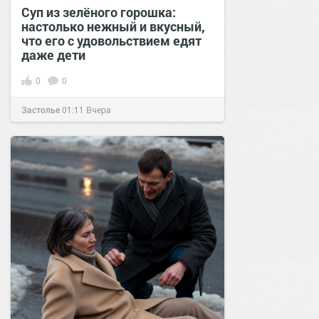
Суп из зелёного горошка:
настолько нежный и вкусный,
что его с удовольствием едят
даже дети
0
0
Застолье
01:11
Вчера