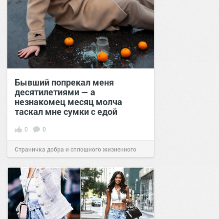
Бывший попрекал меня
десятилетиями — а
незнакомец месяц молча
таскал мне сумки с едой
0
0
Страничка добра и сплошного жизненного
позитива!
00:28
Вчера