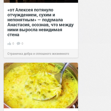
«от Алексея потянуло
отчуждением, сухим и
непонятным» — подумала
Анастасия, осознав, что между
ними выросла невидимая
стена
0
0
Страничка добра и сплошного жизненного
позитива!
13:38
Сегодня