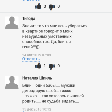
3
0
Тигода
Значит то что мне лень убираться
в квартире говорит о моих
незаурядных умственных
способностях. Да, блин, я
гений!!!)))
24 авг 2019 07:09
Ответить
1
0
Наталия Шпиль
Блин....одни бабы.... мужики
деградируют....ой... тяжко
...тяжко.... так хотелось сыновей
родить..... не судьба видать....
15 дек 2018 10:12