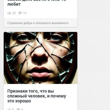
любит
28
10
Страничка добра и сплошного жизненного
позитива!
19:54
28 янв 2024
Признаки того, что вы
сложный человек, и почему
это хорошо
8
8