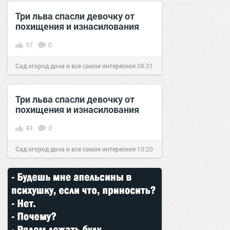
Три льва спасли девочку от
похищения и изнасилования
37
0
Сад огород дача и все самое интересное
08:31
29 сен 2016
Три льва спасли девочку от
похищения и изнасилования
43
3
Сад огород дача и все самое интересное
10:20
27 июл 2016