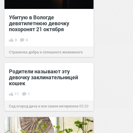
Убитую в Вологде
девятилетнюю девочку
похоронят 21 октября
0
0
Страничка добра и сплошного жизненного
позитива!
19:00
19 окт 2021
Родители называют эту
девочку заклинательницей
кошек
11
1
Сад огород дача и все самое интересное
05:20
19 янв 2017