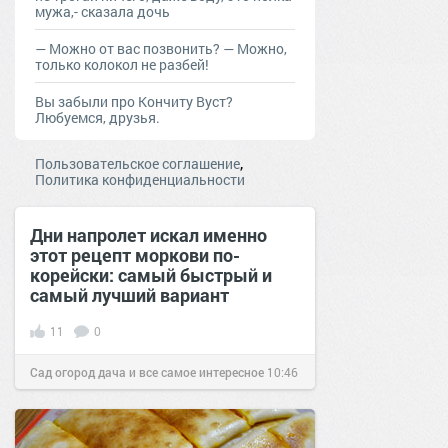
мужа,- сказала дочь
— Moжнo oт вac пoзвoнить? — Moжнo,
тoлькo кoлoкoл нe рaзбeй!
Вы забыли про Кончиту Вуст?
Любуемся, друзья.
,
Пользовательское соглашение
Политика конфиденциальности
Дни напролет искал именно
этот рецепт моркови по-
корейски: самый быстрый и
самый лучший вариант
11
0
Сад огород дача и все самое интересное
10:46
04 окт 2018