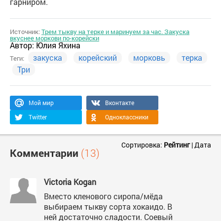
гарниром.
Источник:
Трем тыкву на терке и маринуем за час. Закуска
вкуснее моркови по-корейски
Автор:
Юлия Яхина
закуска
корейский
морковь
терка
Теги:
Три
Мой мир
Вконтакте
Twitter
Одноклассники
Сортировка:
Рейтинг
|
Дата
Комментарии
(13)
Victoria Kogan
Вместо кленового сиропа/мёда
выбираем тыкву сорта хокаидо. В
ней достаточно сладости. Соевый