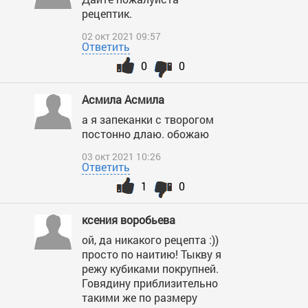
рецептик.
02 окт 2021 09:57
Ответить
0
0
Асмила Асмила
а я запеканки с творогом
постонно длаю. обожаю
03 окт 2021 10:26
Ответить
1
0
ксения воробьева
ой, да никакого рецепта :))
просто по наитию! Тыкву я
режу кубиками покрупней.
Говядину приблизительно
такими же по размеру