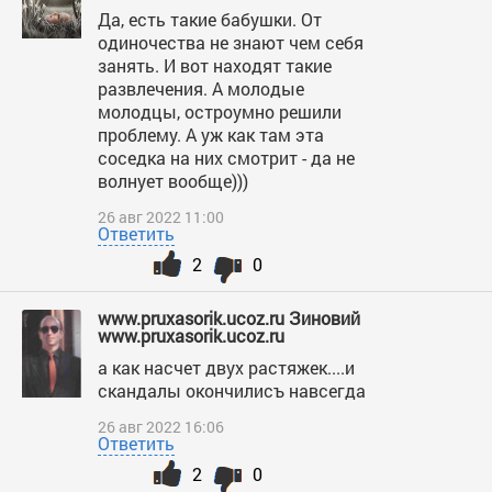
Да, есть такие бабушки. От
одиночества не знают чем себя
занять. И вот находят такие
развлечения. А молодые
молодцы, остроумно решили
проблему. А уж как там эта
соседка на них смотрит - да не
волнует вообще)))
26 авг 2022 11:00
Ответить
2
0
www.pruxasorik.ucoz.ru Зиновий
www.pruxasorik.ucoz.ru
а как насчет двух растяжек....и
скандалы окончилисъ навсегда
26 авг 2022 16:06
Ответить
2
0