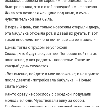
оказалась совсем не хорошим человеком. Пара
быстро поняла, что с этой соседкой им не повезло.
Жила эта пожилая женщина под ними, и очень
чувствительной она была.
В первый день, как только новоселы открыли дверь,
эта бабулька открыла рот, и давай их ругать. И вот
такой впоследствии они почти всегда ее и видели.
Денис тогда с трудом ее успокоил
Сказал, что будут аккуратнее. Попросил войти в их
положение, у них радость - новоселье. Такое не
каждый день случается.
- Вот именно, войдите в мое положение, и не шумите
после девяти! - потребовала бабулька. – Ночью
спать нужно.
Как-то сразу не срослось с соседкой, подумали
молодые люди. Чувствовали вину за собой.
Пообещали прислушаться к пожилой женщине, и не