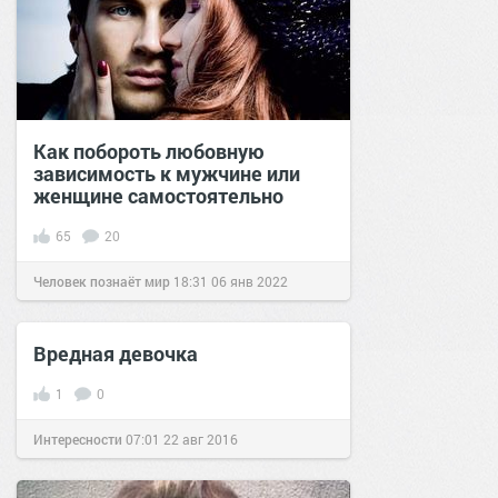
Как побороть любовную
зависимость к мужчине или
женщине самостоятельно
65
20
Человек познаёт мир
18:31
06 янв 2022
Вредная девочка
1
0
Интересности
07:01
22 авг 2016