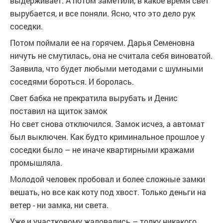
выдерживает. А потом заметили, в какое время свет
вырубается, и все поняли. Ясно, что это дело рук
соседки.
Потом поймали ее на горячем. Дарья Семеновна
ничуть не смутилась, она не считала себя виноватой.
Заявила, что будет любыми методами с шумными
соседями бороться. И боролась.
Свет бабка не прекратила вырубать и Денис
поставил на щиток замок
Но свет снова отключился. Замок исчез, а автомат
был выключен. Как будто криминальное прошлое у
соседки было – не иначе квартирными кражами
промышляла.
Молодой человек пробовал и более сложные замки
вешать, но все как коту под хвост. Только деньги на
ветер - ни замка, ни света.
Уже и участковому жаловались – толку никакого.