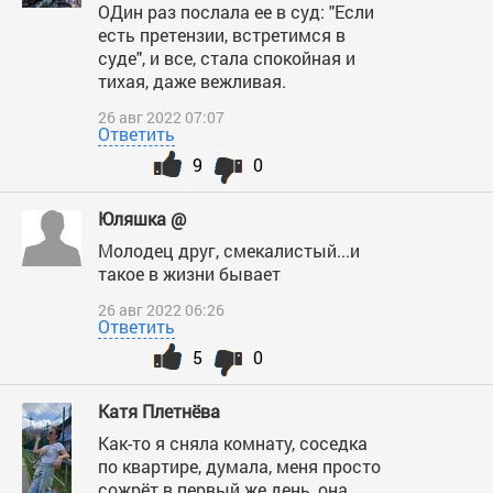
ОДин раз послала ее в суд: "Если
есть претензии, встретимся в
суде", и все, стала спокойная и
тихая, даже вежливая.
26 авг 2022 07:07
Ответить
9
0
Юляшка @
Молодец друг, смекалистый...и
такое в жизни бывает
26 авг 2022 06:26
Ответить
5
0
Катя Плетнёва
Как-то я сняла комнату, соседка
по квартире, думала, меня просто
сожрёт в первый же день, она