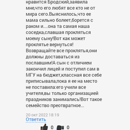
нравится Бродский,заявила
мне,что его любят все кто не от
мира сего.Выяснилось,что ее
мама сильно болеет,борется с
раком и....она та самая наша
соседка,славшая прокляться
моему сыну!Вот как может
проклятье вернуться!
Возвращайте все проклятья,они
должны доставаться из
пославшим!А сын с отличием
закончил лицей и поступил сам в
МГУ на бюджет,классная все себе
приписывала,пока я ее на место
не поставила:его учили все
учителя,вы только организацией
праздников занимались!Вот такое
семейство преотвратное...
20 окт 2022 18:19
Ответить
0
0