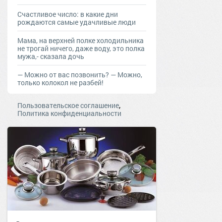
Счастливое число: в какие дни
рождаются самые удачливые люди
Мама, на верхней полке холодильника
не трогай ничего, даже воду, это полка
мужа,- сказала дочь
— Moжнo oт вac пoзвoнить? — Moжнo,
тoлькo кoлoкoл нe рaзбeй!
,
Пользовательское соглашение
Политика конфиденциальности