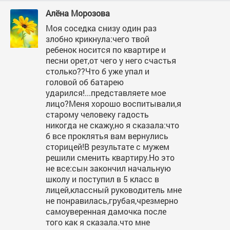
Алёна Морозова
Моя соседка снизу один раз
злобно крикнула:чего твой
ребенок носится по квартире и
песни орет,от чего у него счастья
столько??Что б уже упал и
головой об батарею
ударился!...представляете мое
лицо?Меня хорошо воспитывали,я
старому человеку гадость
никогда не скажу,но я сказала:что
б все проклятья вам вернулись
сторицей!В результате с мужем
решили сменить квартиру.Но это
не все:сын закончил начальную
школу и поступил в 5 класс в
лицей,классный руководитель мне
не понравилась,грубая,чрезмерно
самоуверенная дамочка после
того как я сказала.что мне